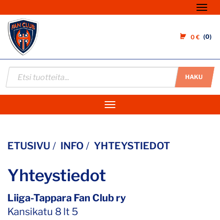
Nav
0
0 €
HAKU
Navigaatio
ETUSIVU
INFO
YHTEYSTIEDOT
Yhteystiedot
Liiga-Tappara Fan Club ry
Kansikatu 8 lt 5