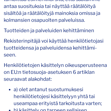
antaa suosituksia tai näyttää räätälöityä
sisältöä ja räätälöityjä mainoksia omissa ja
kolmansien osapuolten palveluissa.
Tuotteiden ja palveluiden kehittäminen
Rekisterinpitäjä voi käyttää henkilötietojasi
tuotteidensa ja palveluidensa kehittämi-
seen.
Henkilötietojen käsittelyn oikeusperusteena
on EU:n tietosuoja-asetuksen 6 artiklan
seuraavat alakohdat:
a) olet antanut suostumuksesi
henkilötietojesi käsittelyyn yhtä tai
useampaa erityistä tarkoitusta varten;
b) käsittely on tarpeen sellaisen