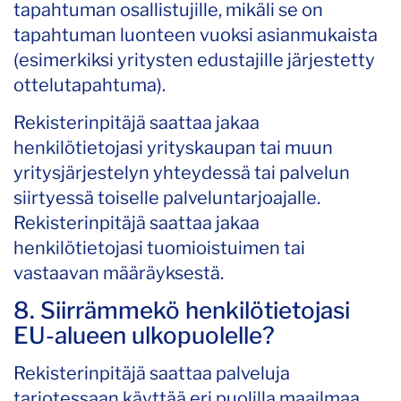
tapahtuman osallistujille, mikäli se on
tapahtuman luonteen vuoksi asianmukaista
(esimerkiksi yritysten edustajille järjestetty
ottelutapahtuma).
Rekisterinpitäjä saattaa jakaa
henkilötietojasi yrityskaupan tai muun
yritysjärjestelyn yhteydessä tai palvelun
siirtyessä toiselle palveluntarjoajalle.
Rekisterinpitäjä saattaa jakaa
henkilötietojasi tuomioistuimen tai
vastaavan määräyksestä.
8. Siirrämmekö henkilötietojasi
EU-alueen ulkopuolelle?
Rekisterinpitäjä saattaa palveluja
tarjotessaan käyttää eri puolilla maailmaa