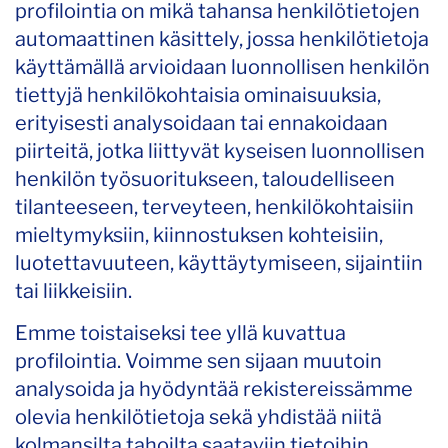
profilointia on mikä tahansa henkilötietojen
automaattinen käsittely, jossa henkilötietoja
käyttämällä arvioidaan luonnollisen henkilön
tiettyjä henkilökohtaisia ominaisuuksia,
erityisesti analysoidaan tai ennakoidaan
piirteitä, jotka liittyvät kyseisen luonnollisen
henkilön työsuoritukseen, taloudelliseen
tilanteeseen, terveyteen, henkilökohtaisiin
mieltymyksiin, kiinnostuksen kohteisiin,
luotettavuuteen, käyttäytymiseen, sijaintiin
tai liikkeisiin.
Emme toistaiseksi tee yllä kuvattua
profilointia. Voimme sen sijaan muutoin
analysoida ja hyödyntää rekistereissämme
olevia henkilötietoja sekä yhdistää niitä
kolmansilta tahoilta saataviin tietoihin.