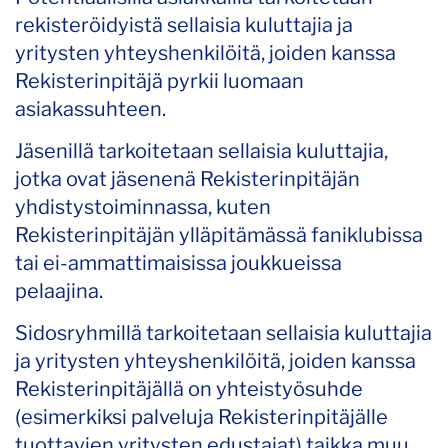
rekisteröidyistä sellaisia kuluttajia ja
yritysten yhteyshenkilöitä, joiden kanssa
Rekisterinpitäjä pyrkii luomaan
asiakassuhteen.
Jäsenillä tarkoitetaan sellaisia kuluttajia,
jotka ovat jäsenenä Rekisterinpitäjän
yhdistystoiminnassa, kuten
Rekisterinpitäjän ylläpitämässä faniklubissa
tai ei-ammattimaisissa joukkueissa
pelaajina.
Sidosryhmillä tarkoitetaan sellaisia kuluttajia
ja yritysten yhteyshenkilöitä, joiden kanssa
Rekisterinpitäjällä on yhteistyösuhde
(esimerkiksi palveluja Rekisterinpitäjälle
tuottavien yritysten edustajat) taikka muu