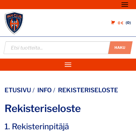
Nav
0
0 €
HAKU
Navigaatio
ETUSIVU
INFO
REKISTERISELOSTE
Rekisteriseloste
1. Rekisterinpitäjä