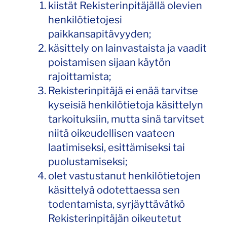
kiistät Rekisterinpitäjällä olevien
henkilötietojesi
paikkansapitävyyden;
käsittely on lainvastaista ja vaadit
poistamisen sijaan käytön
rajoittamista;
Rekisterinpitäjä ei enää tarvitse
kyseisiä henkilötietoja käsittelyn
tarkoituksiin, mutta sinä tarvitset
niitä oikeudellisen vaateen
laatimiseksi, esittämiseksi tai
puolustamiseksi;
olet vastustanut henkilötietojen
käsittelyä odotettaessa sen
todentamista, syrjäyttävätkö
Rekisterinpitäjän oikeutetut