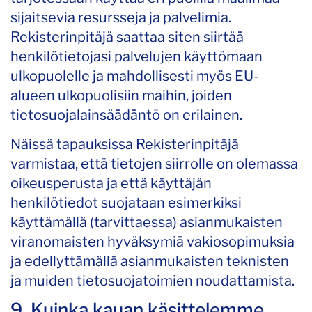
sijaitsevia resursseja ja palvelimia.
Rekisterinpitäjä saattaa siten siirtää
henkilötietojasi palvelujen käyttömaan
ulkopuolelle ja mahdollisesti myös EU-
alueen ulkopuolisiin maihin, joiden
tietosuojalainsäädäntö on erilainen.
Näissä tapauksissa Rekisterinpitäjä
varmistaa, että tietojen siirrolle on olemassa
oikeusperusta ja että käyttäjän
henkilötiedot suojataan esimerkiksi
käyttämällä (tarvittaessa) asianmukaisten
viranomaisten hyväksymiä vakiosopimuksia
ja edellyttämällä asianmukaisten teknisten
ja muiden tietosuojatoimien noudattamista.
9. Kuinka kauan käsittelemme