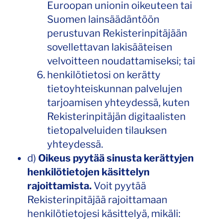
Euroopan unionin oikeuteen tai
Suomen lainsäädäntöön
perustuvan Rekisterinpitäjään
sovellettavan lakisääteisen
velvoitteen noudattamiseksi; tai
henkilötietosi on kerätty
tietoyhteiskunnan palvelujen
tarjoamisen yhteydessä, kuten
Rekisterinpitäjän digitaalisten
tietopalveluiden tilauksen
yhteydessä.
d)
Oikeus pyytää sinusta kerättyjen
henkilötietojen käsittelyn
rajoittamista.
Voit pyytää
Rekisterinpitäjää rajoittamaan
henkilötietojesi käsittelyä, mikäli: