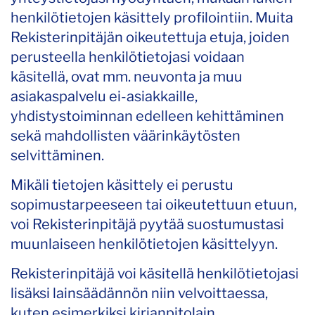
henkilötietojen käsittely profilointiin. Muita
Rekisterinpitäjän oikeutettuja etuja, joiden
perusteella henkilötietojasi voidaan
käsitellä, ovat mm. neuvonta ja muu
asiakaspalvelu ei-asiakkaille,
yhdistystoiminnan edelleen kehittäminen
sekä mahdollisten väärinkäytösten
selvittäminen.
Mikäli tietojen käsittely ei perustu
sopimustarpeeseen tai oikeutettuun etuun,
voi Rekisterinpitäjä pyytää suostumustasi
muunlaiseen henkilötietojen käsittelyyn.
Rekisterinpitäjä voi käsitellä henkilötietojasi
lisäksi lainsäädännön niin velvoittaessa,
kuten esimerkiksi kirjanpitolain