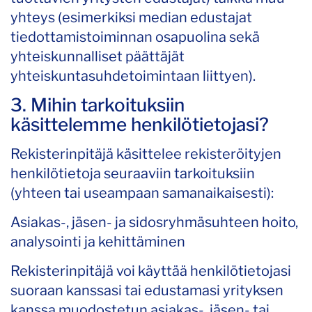
yhteys (esimerkiksi median edustajat
tiedottamistoiminnan osapuolina sekä
yhteiskunnalliset päättäjät
yhteiskuntasuhdetoimintaan liittyen).
3. Mihin tarkoituksiin
käsittelemme henkilötietojasi?
Rekisterinpitäjä käsittelee rekisteröityjen
henkilötietoja seuraaviin tarkoituksiin
(yhteen tai useampaan samanaikaisesti):
Asiakas-, jäsen- ja sidosryhmäsuhteen hoito,
analysointi ja kehittäminen
Rekisterinpitäjä voi käyttää henkilötietojasi
suoraan kanssasi tai edustamasi yrityksen
kanssa muodostetun asiakas-, jäsen- tai