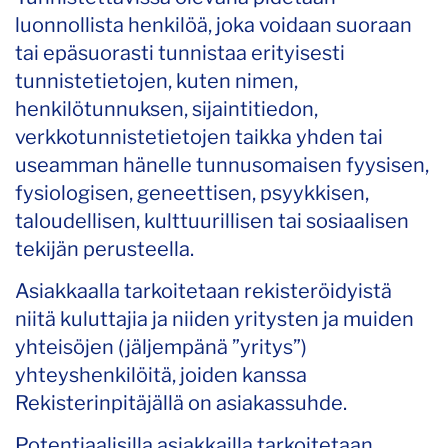
luonnollista henkilöä, joka voidaan suoraan
tai epäsuorasti tunnistaa erityisesti
tunnistetietojen, kuten nimen,
henkilötunnuksen, sijaintitiedon,
verkkotunnistetietojen taikka yhden tai
useamman hänelle tunnusomaisen fyysisen,
fysiologisen, geneettisen, psyykkisen,
taloudellisen, kulttuurillisen tai sosiaalisen
tekijän perusteella.
Asiakkaalla tarkoitetaan rekisteröidyistä
niitä kuluttajia ja niiden yritysten ja muiden
yhteisöjen (jäljempänä ”yritys”)
yhteyshenkilöitä, joiden kanssa
Rekisterinpitäjällä on asiakassuhde.
Potentiaalisilla asiakkailla tarkoitetaan