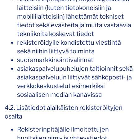
laitteisiin (kuten tietokoneisiin ja
mobiililaitteisiin) lähettämät tekniset
tiedot sekä evästeitä ja muita vastaavia
tekniikoita koskevat tiedot
rekisteröidylle kohdistettu viestintä
sekä niihin liittyvä toiminta
suoramarkkinointivalinnat
asiakaspalvelupuhelujen taltioinnit sekä
asiakaspalveluun liittyvät sähköposti- ja
verkkokeskustelut esimerkiksi
sosiaalisen median kanavissa
4.2. Lisätiedot alaikäisten rekisteröityjen
osalta
Rekisterinpitäjälle ilmoitettujen
huoltajien nimi- ja yhteystiedot