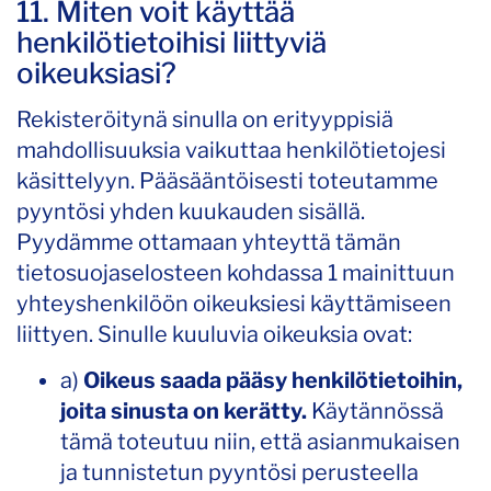
11. Miten voit käyttää
henkilötietoihisi liittyviä
oikeuksiasi?
Rekisteröitynä sinulla on erityyppisiä
mahdollisuuksia vaikuttaa henkilötietojesi
käsittelyyn. Pääsääntöisesti toteutamme
pyyntösi yhden kuukauden sisällä.
Pyydämme ottamaan yhteyttä tämän
tietosuojaselosteen kohdassa 1 mainittuun
yhteyshenkilöön oikeuksiesi käyttämiseen
liittyen. Sinulle kuuluvia oikeuksia ovat:
a)
Oikeus saada pääsy henkilötietoihin,
joita sinusta on kerätty.
Käytännössä
tämä toteutuu niin, että asianmukaisen
ja tunnistetun pyyntösi perusteella