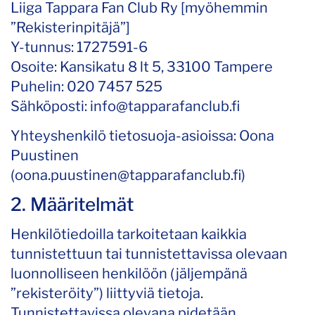
Liiga Tappara Fan Club Ry [myöhemmin
”Rekisterinpitäjä”]
Y-tunnus: 1727591-6
Osoite: Kansikatu 8 lt 5, 33100 Tampere
Puhelin: 020 7457 525
Sähköposti: info@tapparafanclub.fi
Yhteyshenkilö tietosuoja-asioissa: Oona
Puustinen
(oona.puustinen@tapparafanclub.fi)
2. Määritelmät
Henkilötiedoilla tarkoitetaan kaikkia
tunnistettuun tai tunnistettavissa olevaan
luonnolliseen henkilöön (jäljempänä
”rekisteröity”) liittyviä tietoja.
Tunnistettavissa olevana pidetään