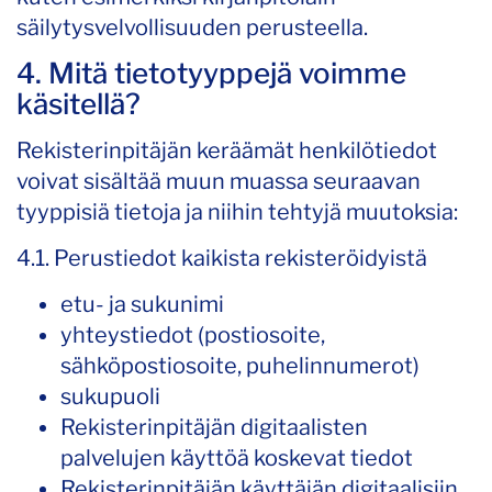
säilytysvelvollisuuden perusteella.
4. Mitä tietotyyppejä voimme
käsitellä?
Rekisterinpitäjän keräämät henkilötiedot
voivat sisältää muun muassa seuraavan
tyyppisiä tietoja ja niihin tehtyjä muutoksia:
4.1. Perustiedot kaikista rekisteröidyistä
etu- ja sukunimi
yhteystiedot (postiosoite,
sähköpostiosoite, puhelinnumerot)
sukupuoli
Rekisterinpitäjän digitaalisten
palvelujen käyttöä koskevat tiedot
Rekisterinpitäjän käyttäjän digitaalisiin