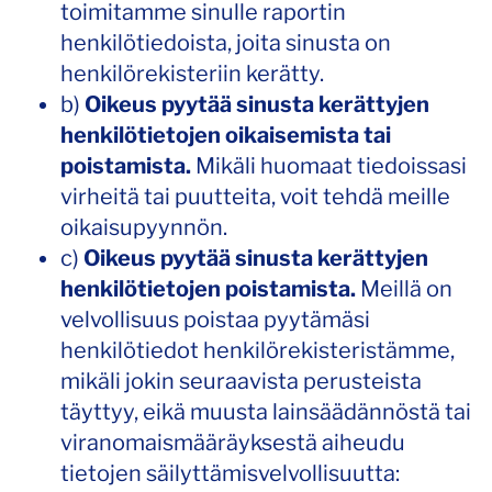
toimitamme sinulle raportin
henkilötiedoista, joita sinusta on
henkilörekisteriin kerätty.
b)
Oikeus pyytää sinusta kerättyjen
henkilötietojen oikaisemista tai
poistamista.
Mikäli huomaat tiedoissasi
virheitä tai puutteita, voit tehdä meille
oikaisupyynnön.
c)
Oikeus pyytää sinusta kerättyjen
henkilötietojen poistamista.
Meillä on
velvollisuus poistaa pyytämäsi
henkilötiedot henkilörekisteristämme,
mikäli jokin seuraavista perusteista
täyttyy, eikä muusta lainsäädännöstä tai
viranomaismääräyksestä aiheudu
tietojen säilyttämisvelvollisuutta: