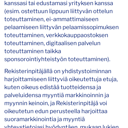
kanssasi tai edustamasi yrityksen kanssa
(esim. ostettuun lippuun liittyvän ottelun
toteuttaminen, ei-ammattimaiseen
pelaamiseen liittyvän pelaamissopimuksen
toteuttaminen, verkkokauppaostoksen
toteuttaminen, digitaalisen palvelun
toteuttaminen taikka
sponsorointiyhteistyön toteuttaminen).
Rekisterinpitäjällä on yhdistystoiminnan
harjoittamiseen liittyviä oikeutettuja etuja,
kuten oikeus edistää tuotteidensa ja
palveluidensa myyntiä markkinoinnin ja
myynnin keinoin, ja Rekisterinpitäjä voi
oikeutetun edun perusteella harjoittaa
suoramarkkinointia ja myyntiä
yhteystietojasi hyödyntäen, mukaan lukien