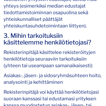
yhteys (esimerkiksi median edustajat
tiedottamistoiminnan osapuolina sekä
yhteiskunnalliset päättäjät
yhteiskuntasuhdetoimintaan liittyen).
3. Mihin tarkoituksiin
käsittelemme henkilötietojasi?
Rekisterinpitäjä käsittelee rekisteröityjen
henkilötietoja seuraaviin tarkoituksiin
(yhteen tai useampaan samanaikaisesti):
Asiakas-, jäsen- ja sidosryhmäsuhteen hoito,
analysointi ja kehittäminen
Rekisterinpitäjä voi käyttää henkilötietojasi
suoraan kanssasi tai edustamasi yrityksen
kanssa muodostetun asiakas-, jäsen- tai