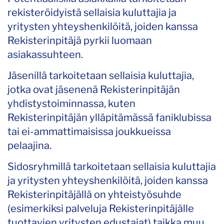
rekisteröidyistä sellaisia kuluttajia ja
yritysten yhteyshenkilöitä, joiden kanssa
Rekisterinpitäjä pyrkii luomaan
asiakassuhteen.
Jäsenillä tarkoitetaan sellaisia kuluttajia,
jotka ovat jäsenenä Rekisterinpitäjän
yhdistystoiminnassa, kuten
Rekisterinpitäjän ylläpitämässä faniklubissa
tai ei-ammattimaisissa joukkueissa
pelaajina.
Sidosryhmillä tarkoitetaan sellaisia kuluttajia
ja yritysten yhteyshenkilöitä, joiden kanssa
Rekisterinpitäjällä on yhteistyösuhde
(esimerkiksi palveluja Rekisterinpitäjälle
tuottavien yritysten edustajat) taikka muu