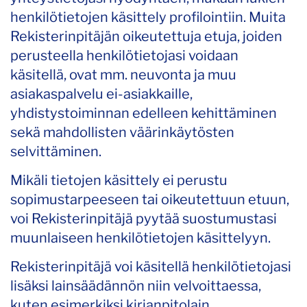
henkilötietojen käsittely profilointiin. Muita
Rekisterinpitäjän oikeutettuja etuja, joiden
perusteella henkilötietojasi voidaan
käsitellä, ovat mm. neuvonta ja muu
asiakaspalvelu ei-asiakkaille,
yhdistystoiminnan edelleen kehittäminen
sekä mahdollisten väärinkäytösten
selvittäminen.
Mikäli tietojen käsittely ei perustu
sopimustarpeeseen tai oikeutettuun etuun,
voi Rekisterinpitäjä pyytää suostumustasi
muunlaiseen henkilötietojen käsittelyyn.
Rekisterinpitäjä voi käsitellä henkilötietojasi
lisäksi lainsäädännön niin velvoittaessa,
kuten esimerkiksi kirjanpitolain