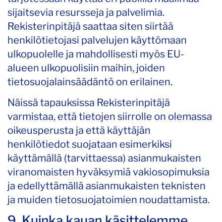
sijaitsevia resursseja ja palvelimia.
Rekisterinpitäjä saattaa siten siirtää
henkilötietojasi palvelujen käyttömaan
ulkopuolelle ja mahdollisesti myös EU-
alueen ulkopuolisiin maihin, joiden
tietosuojalainsäädäntö on erilainen.
Näissä tapauksissa Rekisterinpitäjä
varmistaa, että tietojen siirrolle on olemassa
oikeusperusta ja että käyttäjän
henkilötiedot suojataan esimerkiksi
käyttämällä (tarvittaessa) asianmukaisten
viranomaisten hyväksymiä vakiosopimuksia
ja edellyttämällä asianmukaisten teknisten
ja muiden tietosuojatoimien noudattamista.
9. Kuinka kauan käsittelemme