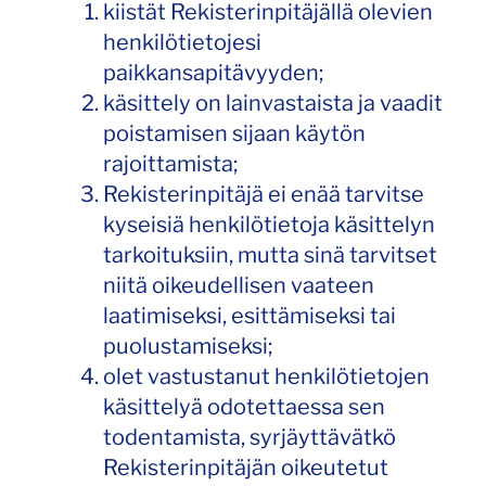
kiistät Rekisterinpitäjällä olevien
henkilötietojesi
paikkansapitävyyden;
käsittely on lainvastaista ja vaadit
poistamisen sijaan käytön
rajoittamista;
Rekisterinpitäjä ei enää tarvitse
kyseisiä henkilötietoja käsittelyn
tarkoituksiin, mutta sinä tarvitset
niitä oikeudellisen vaateen
laatimiseksi, esittämiseksi tai
puolustamiseksi;
olet vastustanut henkilötietojen
käsittelyä odotettaessa sen
todentamista, syrjäyttävätkö
Rekisterinpitäjän oikeutetut