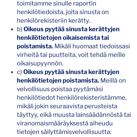
toimitamme sinulle raportin
henkilötiedoista, joita sinusta on
henkilörekisteriin kerätty.
b)
Oikeus pyytää sinusta kerättyjen
henkilötietojen oikaisemista tai
poistamista.
Mikäli huomaat tiedoissasi
virheitä tai puutteita, voit tehdä meille
oikaisupyynnön.
c)
Oikeus pyytää sinusta kerättyjen
henkilötietojen poistamista.
Meillä on
velvollisuus poistaa pyytämäsi
henkilötiedot henkilörekisteristämme,
mikäli jokin seuraavista perusteista
täyttyy, eikä muusta lainsäädännöstä tai
viranomaismääräyksestä aiheudu
tietojen säilyttämisvelvollisuutta: