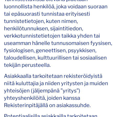
luonnollista henkilöä, joka voidaan suoraan
tai epäsuorasti tunnistaa erityisesti
tunnistetietojen, kuten nimen,
henkilötunnuksen, sijaintitiedon,
verkkotunnistetietojen taikka yhden tai
useamman hänelle tunnusomaisen fyysisen,
fysiologisen, geneettisen, psyykkisen,
taloudellisen, kulttuurillisen tai sosiaalisen
tekijän perusteella.
Asiakkaalla tarkoitetaan rekisteröidyistä
niitä kuluttajia ja niiden yritysten ja muiden
yhteisöjen (jäljempänä ”yritys”)
yhteyshenkilöitä, joiden kanssa
Rekisterinpitäjällä on asiakassuhde.
Potentiaalisilla asiakkailla tarkoitetaan