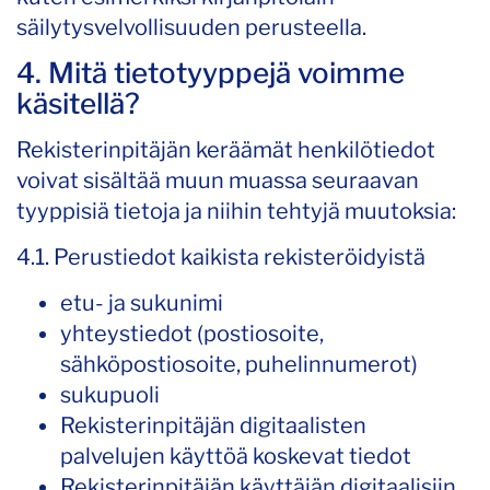
säilytysvelvollisuuden perusteella.
4. Mitä tietotyyppejä voimme
käsitellä?
Rekisterinpitäjän keräämät henkilötiedot
voivat sisältää muun muassa seuraavan
tyyppisiä tietoja ja niihin tehtyjä muutoksia:
4.1. Perustiedot kaikista rekisteröidyistä
etu- ja sukunimi
yhteystiedot (postiosoite,
sähköpostiosoite, puhelinnumerot)
sukupuoli
Rekisterinpitäjän digitaalisten
palvelujen käyttöä koskevat tiedot
Rekisterinpitäjän käyttäjän digitaalisiin