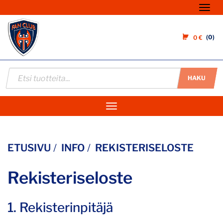
Nav
0
0 €
HAKU
Navigaatio
ETUSIVU
INFO
REKISTERISELOSTE
Rekisteriseloste
1. Rekisterinpitäjä