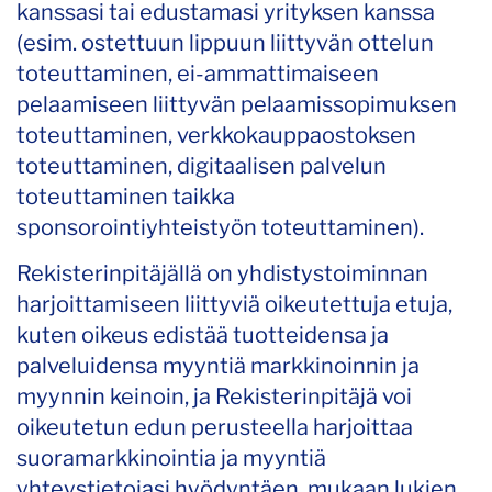
kanssasi tai edustamasi yrityksen kanssa
(esim. ostettuun lippuun liittyvän ottelun
toteuttaminen, ei-ammattimaiseen
pelaamiseen liittyvän pelaamissopimuksen
toteuttaminen, verkkokauppaostoksen
toteuttaminen, digitaalisen palvelun
toteuttaminen taikka
sponsorointiyhteistyön toteuttaminen).
Rekisterinpitäjällä on yhdistystoiminnan
harjoittamiseen liittyviä oikeutettuja etuja,
kuten oikeus edistää tuotteidensa ja
palveluidensa myyntiä markkinoinnin ja
myynnin keinoin, ja Rekisterinpitäjä voi
oikeutetun edun perusteella harjoittaa
suoramarkkinointia ja myyntiä
yhteystietojasi hyödyntäen, mukaan lukien