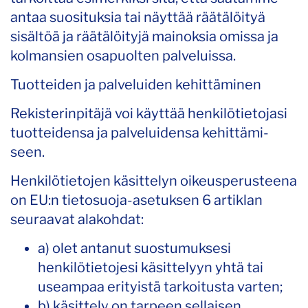
antaa suosituksia tai näyttää räätälöityä
sisältöä ja räätälöityjä mainoksia omissa ja
kolmansien osapuolten palveluissa.
Tuotteiden ja palveluiden kehittäminen
Rekisterinpitäjä voi käyttää henkilötietojasi
tuotteidensa ja palveluidensa kehittämi-
seen.
Henkilötietojen käsittelyn oikeusperusteena
on EU:n tietosuoja-asetuksen 6 artiklan
seuraavat alakohdat:
a) olet antanut suostumuksesi
henkilötietojesi käsittelyyn yhtä tai
useampaa erityistä tarkoitusta varten;
b) käsittely on tarpeen sellaisen