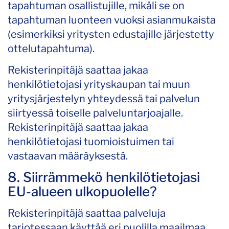
tapahtuman osallistujille, mikäli se on
tapahtuman luonteen vuoksi asianmukaista
(esimerkiksi yritysten edustajille järjestetty
ottelutapahtuma).
Rekisterinpitäjä saattaa jakaa
henkilötietojasi yrityskaupan tai muun
yritysjärjestelyn yhteydessä tai palvelun
siirtyessä toiselle palveluntarjoajalle.
Rekisterinpitäjä saattaa jakaa
henkilötietojasi tuomioistuimen tai
vastaavan määräyksestä.
8. Siirrämmekö henkilötietojasi
EU-alueen ulkopuolelle?
Rekisterinpitäjä saattaa palveluja
tarjotessaan käyttää eri puolilla maailmaa