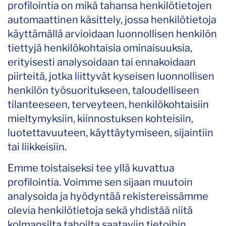
profilointia on mikä tahansa henkilötietojen
automaattinen käsittely, jossa henkilötietoja
käyttämällä arvioidaan luonnollisen henkilön
tiettyjä henkilökohtaisia ominaisuuksia,
erityisesti analysoidaan tai ennakoidaan
piirteitä, jotka liittyvät kyseisen luonnollisen
henkilön työsuoritukseen, taloudelliseen
tilanteeseen, terveyteen, henkilökohtaisiin
mieltymyksiin, kiinnostuksen kohteisiin,
luotettavuuteen, käyttäytymiseen, sijaintiin
tai liikkeisiin.
Emme toistaiseksi tee yllä kuvattua
profilointia. Voimme sen sijaan muutoin
analysoida ja hyödyntää rekistereissämme
olevia henkilötietoja sekä yhdistää niitä
kolmansilta tahoilta saataviin tietoihin.