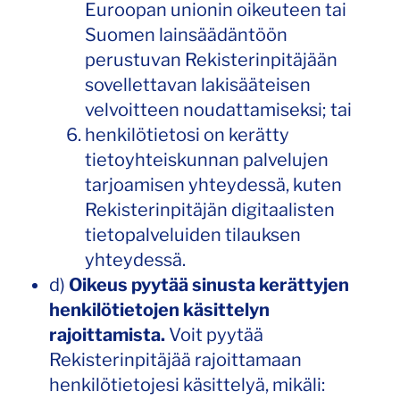
Euroopan unionin oikeuteen tai
Suomen lainsäädäntöön
perustuvan Rekisterinpitäjään
sovellettavan lakisääteisen
velvoitteen noudattamiseksi; tai
henkilötietosi on kerätty
tietoyhteiskunnan palvelujen
tarjoamisen yhteydessä, kuten
Rekisterinpitäjän digitaalisten
tietopalveluiden tilauksen
yhteydessä.
d)
Oikeus pyytää sinusta kerättyjen
henkilötietojen käsittelyn
rajoittamista.
Voit pyytää
Rekisterinpitäjää rajoittamaan
henkilötietojesi käsittelyä, mikäli: