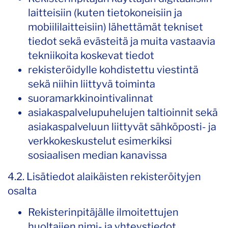
laitteisiin (kuten tietokoneisiin ja
mobiililaitteisiin) lähettämät tekniset
tiedot sekä evästeitä ja muita vastaavia
tekniikoita koskevat tiedot
rekisteröidylle kohdistettu viestintä
sekä niihin liittyvä toiminta
suoramarkkinointivalinnat
asiakaspalvelupuhelujen taltioinnit sekä
asiakaspalveluun liittyvät sähköposti- ja
verkkokeskustelut esimerkiksi
sosiaalisen median kanavissa
4.2. Lisätiedot alaikäisten rekisteröityjen
osalta
Rekisterinpitäjälle ilmoitettujen
huoltajien nimi- ja yhteystiedot