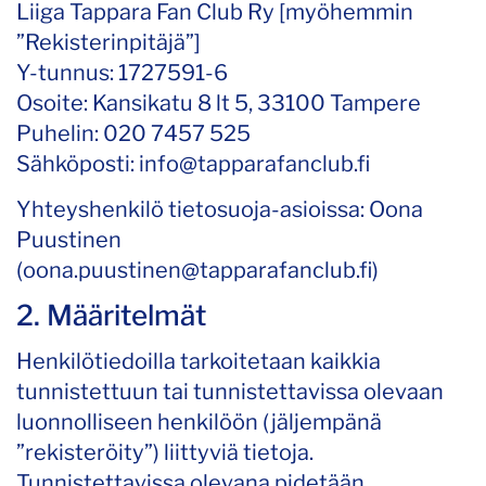
Liiga Tappara Fan Club Ry [myöhemmin
”Rekisterinpitäjä”]
Y-tunnus: 1727591-6
Osoite: Kansikatu 8 lt 5, 33100 Tampere
Puhelin: 020 7457 525
Sähköposti: info@tapparafanclub.fi
Yhteyshenkilö tietosuoja-asioissa: Oona
Puustinen
(oona.puustinen@tapparafanclub.fi)
2. Määritelmät
Henkilötiedoilla tarkoitetaan kaikkia
tunnistettuun tai tunnistettavissa olevaan
luonnolliseen henkilöön (jäljempänä
”rekisteröity”) liittyviä tietoja.
Tunnistettavissa olevana pidetään