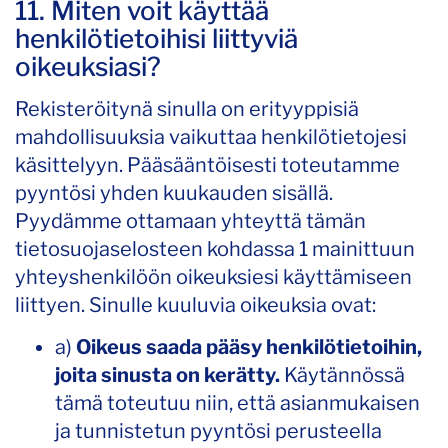
11. Miten voit käyttää
henkilötietoihisi liittyviä
oikeuksiasi?
Rekisteröitynä sinulla on erityyppisiä
mahdollisuuksia vaikuttaa henkilötietojesi
käsittelyyn. Pääsääntöisesti toteutamme
pyyntösi yhden kuukauden sisällä.
Pyydämme ottamaan yhteyttä tämän
tietosuojaselosteen kohdassa 1 mainittuun
yhteyshenkilöön oikeuksiesi käyttämiseen
liittyen. Sinulle kuuluvia oikeuksia ovat:
a)
Oikeus saada pääsy henkilötietoihin,
joita sinusta on kerätty.
Käytännössä
tämä toteutuu niin, että asianmukaisen
ja tunnistetun pyyntösi perusteella